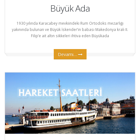
Büyük Ada
1930 yılında Karacabey mevkiindeki Rum Ortodoks mezarlığı
yakınında bulunan ve Büyük İskender’in babası Makedonya kralı II.
Filip’e ait altın sikkeleri ihtiva eden Büyükada
Devamı…