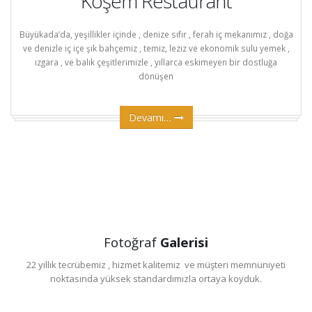
Köşem Restaurant
Büyükada’da, yeşillikler içinde , denize sıfır , ferah iç mekanımız , doğa
ve denizle iç içe şık bahçemiz , temiz, leziz ve ekonomik sulu yemek ,
ızgara , ve balık çeşitlerimizle , yıllarca eskimeyen bir dostluğa
dönüşen
Devamı…
Fotoğraf
Galerisi
22 yıllık tecrübemiz , hizmet kalitemiz ve müşteri memnuniyeti
noktasında yüksek standardımızla ortaya koyduk.