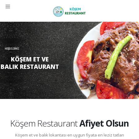
HOŞGELDİNİZ
KÖŞEM ET VE
BALIK RESTAURANT
Köşem Restaurant
Afiyet Olsun
Köşem et ve balık lokantası en uygun fiyata en leziz tatları