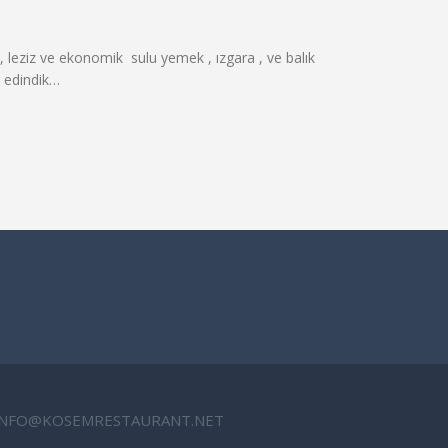
z, leziz ve ekonomik sulu yemek , ızgara , ve balık
r edindik…
INFO@KOSEMRESTAURANT.NET