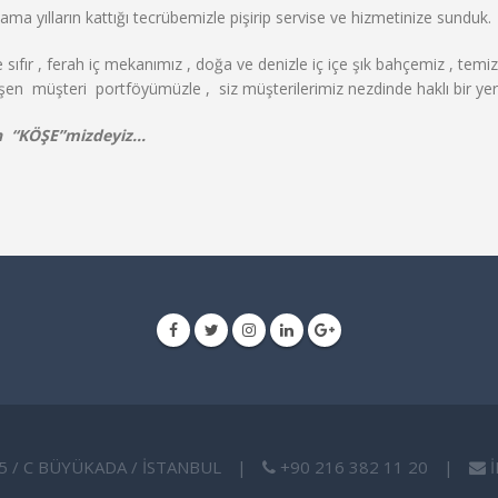
ma yılların kattığı tecrübemizle pişirip servise ve hizmetinize sunduk.
e sıfır , ferah iç mekanımız , doğa ve denizle iç içe şık bahçemiz , temi
nüşen müşteri portföyümüzle , siz müşterilerimiz nezdinde haklı bir ye
ih “KÖŞE”mizdeyiz…
5 / C BÜYÜKADA / İSTANBUL
|
+90 216 382 11 20
|