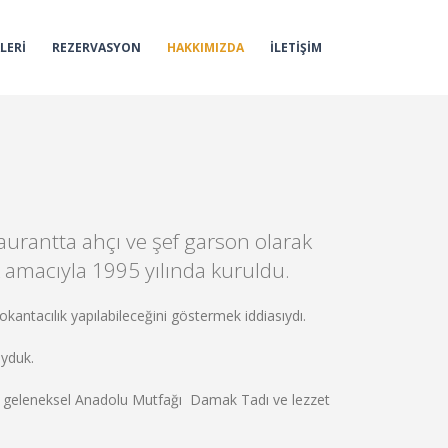
LERİ
REZERVASYON
HAKKIMIZDA
İLETİŞİM
urantta ahçı ve şef garson olarak
ek amacıyla 1995 yılında kuruldu.
kantacılık yapılabileceğini göstermek iddiasıydı.
oyduk.
en, geleneksel Anadolu Mutfağı Damak Tadı ve lezzet