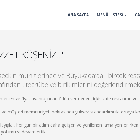
ANA SAYFA
MENÜ LİSTESİ
GA
ZET KÖŞENİZ..."
seçkin muhitlerinde ve Büyükada’da birçok resta
arafından , tecrübe ve birikimlerini değerlendirm
izmetten ve fiyat avantajından ödün vermeden, içkisiz de restauran ve lo
emiz ve müşteri memnuniyeti noktasında yüksek standardımızla ortaya k
nlayışla , her gün bir adım daha gelişen ve yenilenen ama yenilenirk
la yolumuza devam ettik.