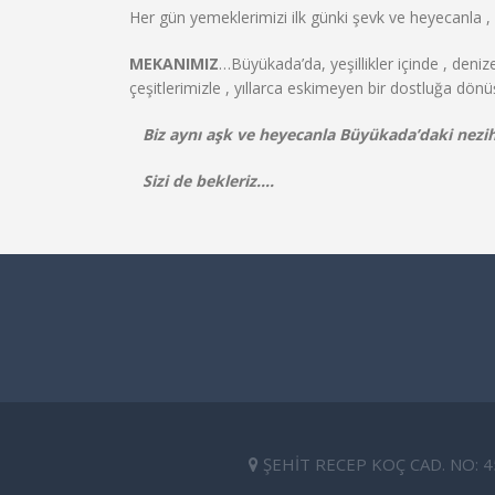
Her gün yemeklerimizi ilk günki şevk ve heyecanla , a
MEKANIMIZ
…Büyükada’da, yeşillikler içinde , deniz
çeşitlerimizle , yıllarca eskimeyen bir dostluğa dö
Biz aynı aşk ve heyecanla Büyükada’daki nez
Sizi de bekleriz….
ŞEHIT RECEP KOÇ CAD. NO: 4