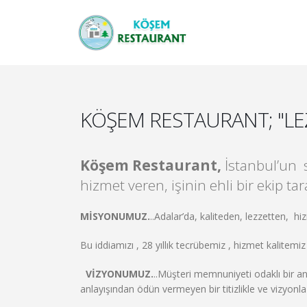
KÖŞEM RESTAURANT; "LEZ
Köşem Restaurant,
İstanbul’un 
hizmet veren, işinin ehli bir ekip t
MİSYONUMUZ.
..Adalar’da, kaliteden, lezzetten, h
Bu iddiamızı , 28 yıllık tecrübemiz , hizmet kalit
VİZYONUMUZ.
..Müşteri memnuniyeti odaklı bir a
anlayışından ödün vermeyen bir titizlikle ve vizyon